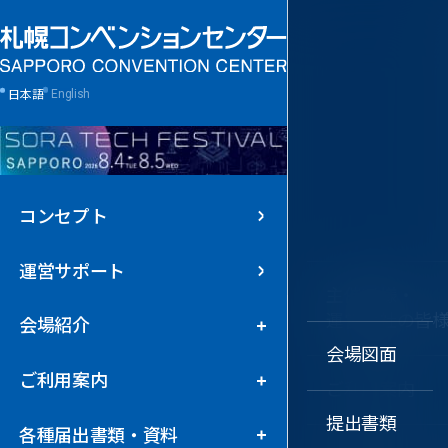
日本語
English
コンセプト
運営サポート
大ホール
主催者様・
運営会社の皆
会場紹介
特別会議場
会場図面
ご利用案内
ご利用案内
中ホール
提出書類
各種届出書類・資料