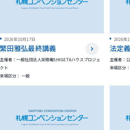
2026年10月17日
2026年
繁田雅弘最終講義
法定
主催者：一般社団法人栄樹庵SHIGETAハウスプロジェ
主催者：
クト
来場区分：
来場区分： 一般