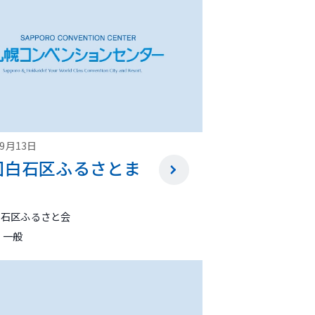
09月13日
回白石区ふるさとま
白石区ふるさと会
 一般