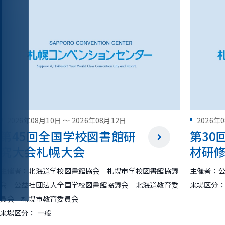
・
2026年08月10日
～
2026年08月12日
2026年
第45回全国学校図書館研
第30
究大会札幌大会
材研
主催者：北海道学校図書館協会 札幌市学校図書館協議
主催者：
会 公益社団法人全国学校図書館協議会 北海道教育委
来場区分：
員会 札幌市教育委員会
来場区分： 一般