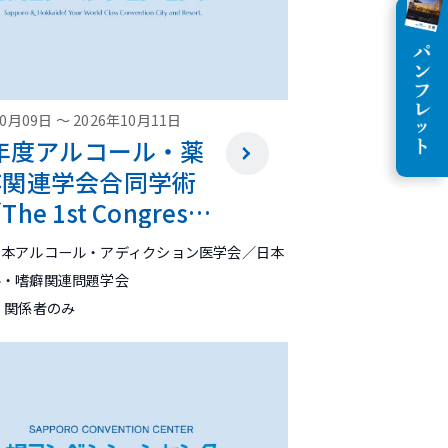
10月09日
～
2026年10月11日
6年度アルコール・薬
存関連学会合同学術
he 1st Congress
a-Pacific Society of
日本アルコール・アディクション医学会／日本
Reduction and
ル・嗜癖関連問題学会
tion
 関係者のみ