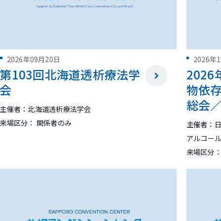
2026年09月20日
2026年
第103回北海道透析療法学
202
会
物依
総会／T
主催者：北海道透析療法学会
of Asi
来場区分： 関係者のみ
主催者：
Harm 
アルコー
Addic
来場区分：