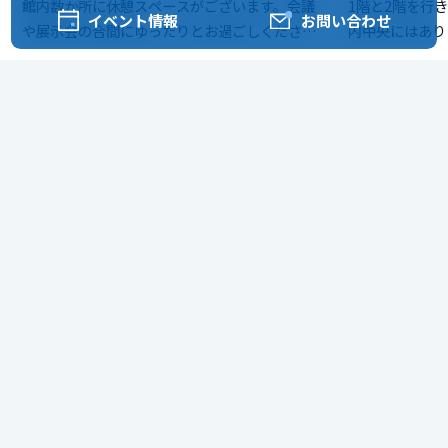
館内数か所に休憩スペースがございます。会議
1階と2階を行
イベント情報
お問い合わせ
や展示会の合間にゆったりとお過ごしくださ
内中央にはあり
い。
施設・設備
よくある質問
駐車場はありますか？駐車場の割引はあります
か？
身障者用駐車スペースはどこにありますか？