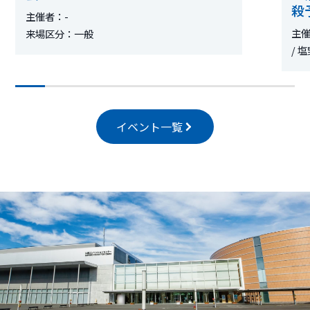
殺
主催者：-
会
主催
来場区分：一般
/ 
来
イベント一覧