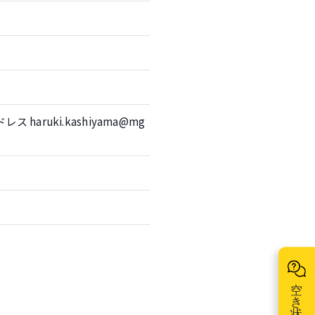
ス haruki.kashiyama@mg