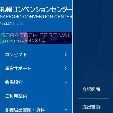
日本語
English
コンセプト
運営サポート
大ホール
主催者様・
運営会社の皆
会場紹介
特別会議場
会場図面
ご利用案内
ご利用案内
中ホール
提出書類
各種届出書類・資料