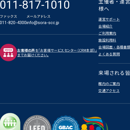
主催者・運
011-817-1010
様へ
ファックス
メールアドレス
運営サポート
011-820-4300
info@sora-scc.jp
会場紹介
ご利用案内
施設利用料
会場図面・各種書
お客様の声
を「お客様サービスセンター（CRM本部）」
よくある質問
までお届けください。
来場される
館内のご案内
交通アクセス