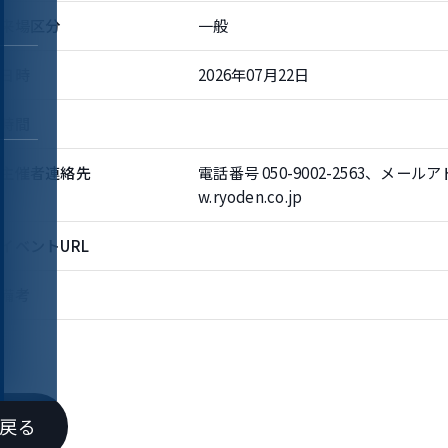
来場区分
一般
日時
2026年07月22日
・
時間
主催者連絡先
電話番号 050-9002-2563、メールアドレ
w.ryoden.co.jp
イベントURL
備考
戻る